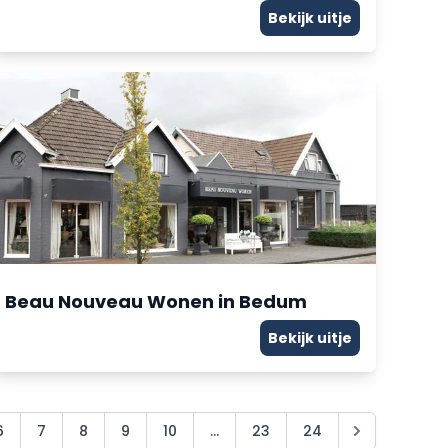
Bekijk uitje
Beau Nouveau Wonen in Bedum
Bekijk uitje
6
7
8
9
10
...
23
24