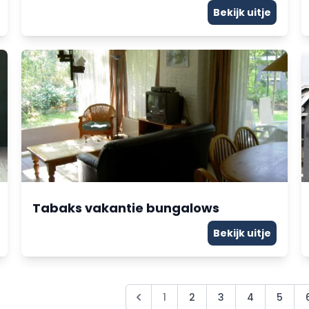
Bekijk uitje
Tabaks vakantie bungalows
Bekijk uitje
1
2
3
4
5