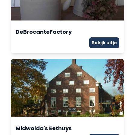
DeBrocanteFactory
Bekijk uitje
Midwolda's Eethuys