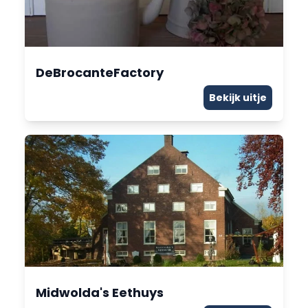
DeBrocanteFactory
Bekijk uitje
Midwolda's Eethuys